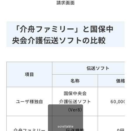
請求画面
「介舟ファミリー」と国保中
央会介護伝送ソフトの比較
伝送ソフト
項目
名称
価格
国保中央会
ユーザ様独自
介護伝送ソフト
60,000円
（Ver8）
scrollable
介舟ファミリー
伝送機能
0円