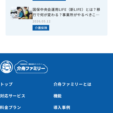
国保中央会運用LIFE（新LIFE）とは？移
行で何が変わる？事業所がやるべきこと
を徹底解説！
2026.05.12
介護保険
トップ
介舟ファミリーとは
対応サービス
機能
料金プラン
導入事例