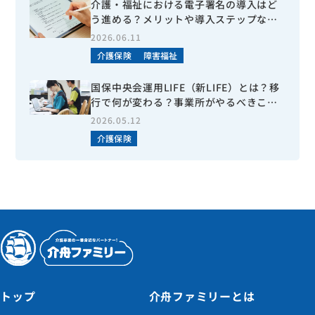
介護・福祉における電子署名の導入はど
う進める？メリットや導入ステップなど
を分かりやすく解説
2026.06.11
介護保険
障害福祉
国保中央会運用LIFE（新LIFE）とは？移
行で何が変わる？事業所がやるべきこと
を徹底解説！
2026.05.12
介護保険
トップ
介舟ファミリーとは