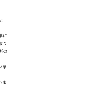
ま
準に
取り
所の
いま
いま