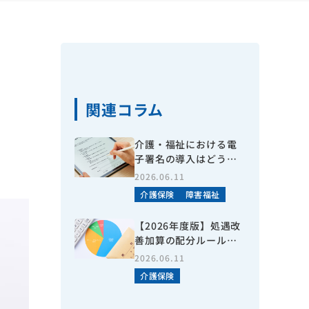
関連コラム
介護・福祉における電
子署名の導入はどう進
める？メリットや導入
2026.06.11
ステップなどを分かり
介護保険
障害福祉
やすく解説
【2026年度版】処遇改
善加算の配分ルールと
は？NGポイントやよく
2026.06.11
ある質問などを詳しく
介護保険
解説！