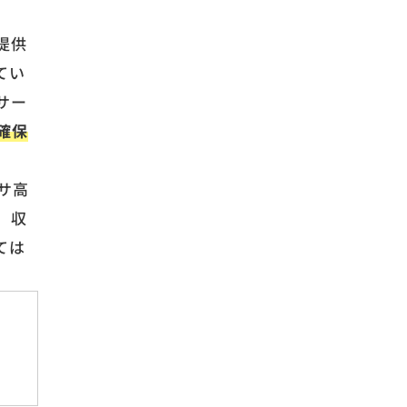
提供
てい
サー
確保
サ高
、収
ては