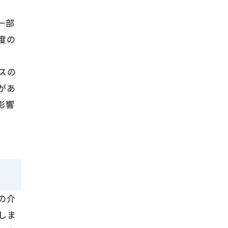
一部
度の
スの
があ
影響
の介
しま