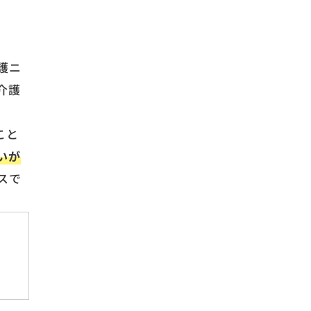
護ニ
介護
こと
いが
スで