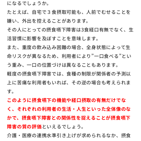
になるでしょうか。
たとえば、自宅で３食摂取可能も、人前でむせることを
嫌い、外出を控えることがあります。
その人にとっての摂食嚥下障害は3食経口有無でなく、生
活習慣に影響を及ぼすことを意味します。
また、重度の飲み込み困難の場合、全身状態によって生
命リスクが異なるため、利用者により”一口食べる”とい
う重み、一口の位置づけは異なることもあります。
軽度の摂食嚥下障害では、食種の制限が関係者の予測以
上に苦痛な利用者もいれば、その逆の場合も考えられま
す。
このように摂食嚥下の機能や経口摂取の有無だけでな
く、それぞれの利用者の生活・人生といった全体像のな
かで、摂食嚥下障害との関係性を捉えることが摂食嚥下
障害の質の評価
といえるでしょう。
介護・医療の連携水準引き上げが求められるなか、摂食