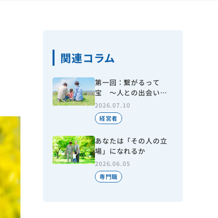
関連コラム
第一回：繋がるって
宝 ～人との出会いで
今がある～
2026.07.10
経営者
あなたは「その人の立
場」になれるか
2026.06.05
専門職