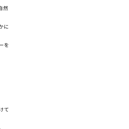
自然
かに
ーを
けて
。