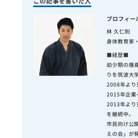
この記事を書いた人
プロフィー
林 久仁則
身体教育家
■経歴■
幼少期の痩
りを筑波大
2008年よ
2015年企
2013年
を継続中。
市民向け公
えの会」が