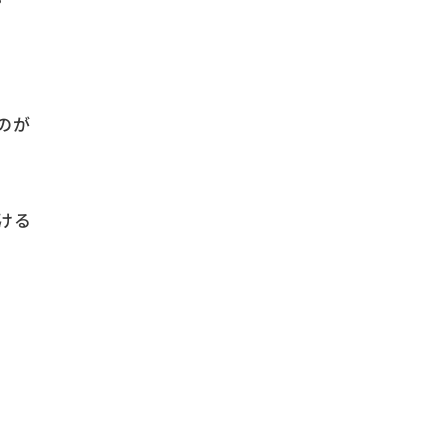
のが
ける