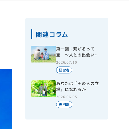
関連コラム
第一回：繋がるって
宝 ～人との出会いで
今がある～
2026.07.10
経営者
あなたは「その人の立
場」になれるか
2026.06.05
専門職