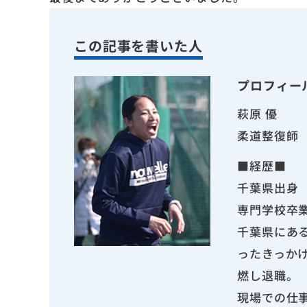
この記事を書いた人
プロフィー
萩原 優
柔道整復師
■経歴■
千葉県出身
専門学校卒
千葉県にあ
ったきっか
燃し退職。
現場での仕