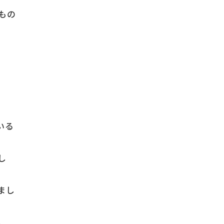
もの
いる
し
まし
。