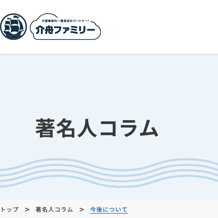
著名人コラム
>
>
トップ
著名人コラム
今後について