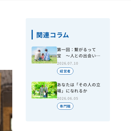
関連コラム
第一回：繋がるって
宝 ～人との出会いで
今がある～
2026.07.10
経営者
あなたは「その人の立
場」になれるか
2026.06.05
専門職