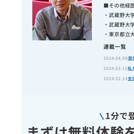
■その他経
・武蔵野大
・武蔵野大
・東京都立
連載一覧
2024.04.09
潜
2024.03.15
私
2024.02.14
支
1分で
まずは無料体験