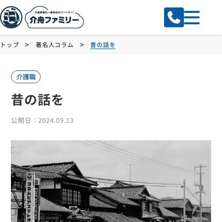
>
>
トップ
著名人コラム
昔の話を
介護職
昔の話を
公開日：2024.09.13