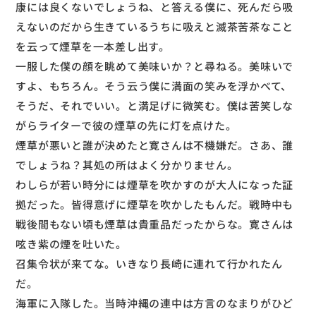
康には良くないでしょうね、と答える僕に、死んだら吸
えないのだから生きているうちに吸えと滅茶苦茶なこと
を云って煙草を一本差し出す。
一服した僕の顔を眺めて美味いか？と尋ねる。美味いで
すよ、もちろん。そう云う僕に満面の笑みを浮かべて、
そうだ、それでいい。と満足げに微笑む。僕は苦笑しな
がらライターで彼の煙草の先に灯を点けた。
煙草が悪いと誰が決めたと寛さんは不機嫌だ。さあ、誰
でしょうね？其処の所はよく分かりません。
わしらが若い時分には煙草を吹かすのが大人になった証
拠だった。皆得意げに煙草を吹かしたもんだ。戦時中も
戦後間もない頃も煙草は貴重品だったからな。寛さんは
呟き紫の煙を吐いた。
召集令状が来てな。いきなり長崎に連れて行かれたん
だ。
海軍に入隊した。当時沖縄の連中は方言のなまりがひど