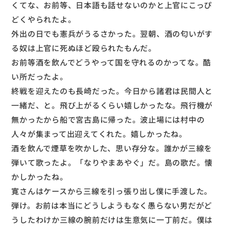
くてな、お前等、日本語も話せないのかと上官にこっぴ
どくやられたよ。
外出の日でも憲兵がうるさかった。翌朝、酒の匂いがす
る奴は上官に死ぬほど殴られたもんだ。
お前等酒を飲んでどうやって国を守れるのかってな。酷
い所だったよ。
終戦を迎えたのも長崎だった。今日から諸君は民間人と
一緒だ、と。飛び上がるくらい嬉しかったな。飛行機が
無かったから船で宮古島に帰った。波止場には村中の
人々が集まって出迎えてくれた。嬉しかったね。
酒を飲んで煙草を吹かした、思い存分な。誰かが三線を
弾いて歌ったよ。「なりやまあやぐ」だ。島の歌だ。懐
かしかったね。
寛さんはケースから三線を引っ張り出し僕に手渡した。
弾け。お前は本当にどうしようもなく愚らない男だがど
うしたわけか三線の腕前だけは生意気に一丁前だ。僕は